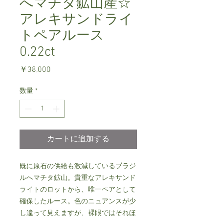
へマチタ鉱山産☆
アレキサンドライ
トペアルース
0.22ct
価
￥38,000
格
数量
*
カートに追加する
既に原石の供給も激減しているブラジ
ルへマチタ鉱山。貴重なアレキサンド
ライトのロットから、唯一ペアとして
確保したルース。色のニュアンスが少
し違って見えますが、裸眼ではそれほ