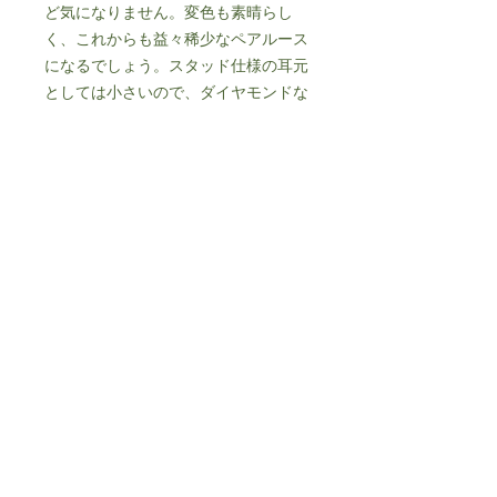
ど気になりません。変色も素晴らし
く、これからも益々稀少なペアルース
になるでしょう。スタッド仕様の耳元
としては小さいので、ダイヤモンドな
どでボリュームを付けると華やかな仕
上がりになりそうです。
詳細
重量：約0.22ct/2石
サイズ：約3.4×2.5㎜ 約3.2×2.4㎜
個人情報保護方針
特定商取引法に基づく表記​
© 2024 by FOOT-MARK.
Proudly created
with
Wix.com