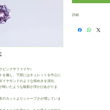
詳細
重量：約0.61ct
サイズ：直径約5mm（直
クピンクサファイヤ）
ットを施し、下部にはキュレットを中心に
ダイヤモンドのような煌めきを演出。
が咲いたような陰影が浮かびあがりま
常のカットよりシャープさが増していま