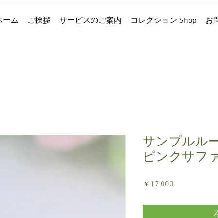
ホーム
ご挨拶
サービスのご案内
コレクション Shop
お
サンプルル
ピンクサファイ
価
￥17,000
格