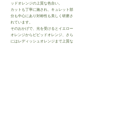
ッドオレンジの上質な色合い。
カットも丁寧に施され、キュレット部
分も中心にあり対称性も美しく研磨さ
れています。
そのおかげで、光を受けるとイエロー
オレンジからビビッドオレンジ、さら
にはレディッシュオレンジまで上質な
色合いをお楽しみいただけます。
少し高級感あるリングにお仕立てをお
すすめします。
詳細
重量：約2.10ct
サイズ：約9.0×6.6㎜
個人情報保護方針