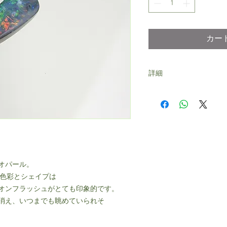
カー
詳細
重量：約1.62ct
サイズ：約14.7×4.7㎜
オパール。
、色彩とシェイプは
オンフラッシュがとても印象的です。
消え、いつまでも眺めていられそ