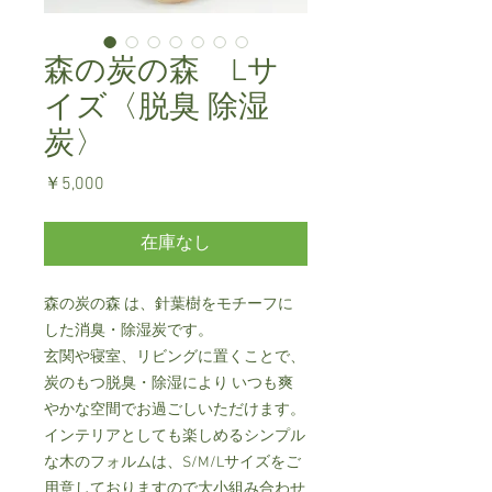
森の炭の森 Lサ
イズ〈脱臭 除湿
炭〉
価
￥5,000
格
在庫なし
森の炭の森 は、針葉樹をモチーフに
した消臭・除湿炭です。
玄関や寝室、リビングに置くことで、
炭のもつ脱臭・除湿により いつも爽
やかな空間でお過ごしいただけます。
インテリアとしても楽しめるシンプル
な木のフォルムは、S/M/Lサイズをご
用意しておりますので大小組み合わせ