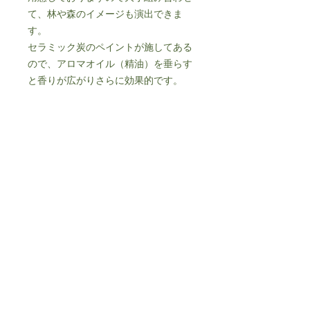
て、林や森のイメージも演出できま
す。
セラミック炭のペイントが施してある
ので、アロマオイル（精油）を垂らす
と香りが広がりさらに効果的です。
素材/取扱い上の注意
原材料：セラミック炭（間伐材と粘土
ギフトにおすすめ
の焼成物）・カルシウム系粘結材・ポ
リスチレン・ひのき
「嫌な臭いは吸着し、良い香りはその
Lサイズ 寸法：直径90×高さ260ｍｍ
まま芳香する」特徴を持つセラミック
炭
・炭の微粒子が設置した場所に付着す
精油を垂らし、天然アロマを楽しむこ
る場合がございます。衣類などへの付
とが出来ます。
着にご注意ください。付着した際は、
個人情報保護方針
※季節のブレンド精油プレゼント中
こすらずに掃除機などで取り除いてく
特定商取引法に基づく表記​
ださい。
・お子様の手が届かないところでご利
© 2024 by FOOT-MARK.