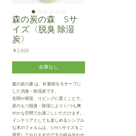
森の炭の森 Sサ
イズ〈脱臭 除湿
炭〉
価
￥2,500
格
在庫なし
森の炭の森 は、針葉樹をモチーフに
した消臭・除湿炭です。
玄関や寝室、リビングに置くことで、
炭のもつ脱臭・除湿により いつも爽
やかな空間でお過ごしいただけます。
インテリアとしても楽しめるシンプル
な木のフォルムは、S/M/Lサイズをご
用意しておりますので大小組み合わせ