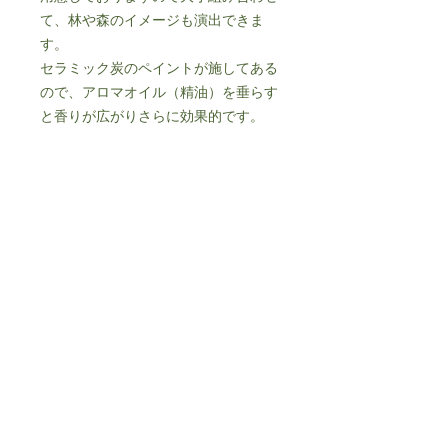
て、林や森のイメージも演出できま
す。
セラミック炭のペイントが施してある
ので、アロマオイル（精油）を垂らす
と香りが広がりさらに効果的です。
素材/取扱い上の注意
原材料：セラミック炭（間伐材と粘土
ギフトにおすすめ
の焼成物）・カルシウム系粘結材・ポ
リスチレン・ひのき
「嫌な臭いは吸着し、良い香りはその
Sサイズ 寸法：直径60×高さ150ｍｍ
まま芳香する」特徴を持つセラミック
炭
・炭の微粒子が設置した場所に付着す
精油を垂らし、天然アロマを楽しむこ
る場合がございます。衣類などへの付
とが出来ます。
着にご注意ください。付着した際は、
個人情報保護方針
※季節のブレンド精油プレゼント中
こすらずに掃除機などで取り除いてく
特定商取引法に基づく表記​
ださい。
・お子様の手が届かないところでご利
© 2024 by FOOT-MARK.