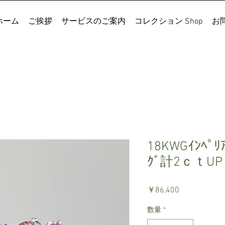
ホーム
ご挨拶
サービスのご案内
コレクション Shop
お
18KWGｲﾝﾍﾟﾘｱ
ｸﾞ計2ｃｔUP
価
￥86,400
格
数量
*