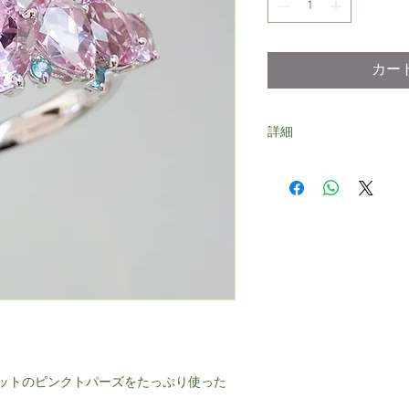
カー
詳細
本体：18KWG
素材：インペリアルトパーズ
1石(ﾍﾟｱｼｪｲﾌﾟｶｯﾄ) 2石（
計2.0ctUP
パライバトルマリン 5石
総重量：約2.8ｇ
ットのピンクトパーズをたっぷり使った