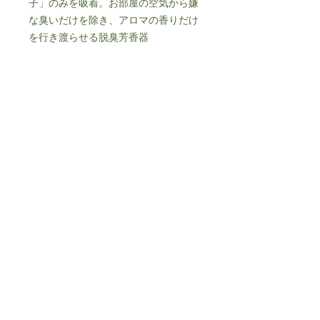
子」のみを吸着。お部屋の空気から嫌
な臭いだけを除き、アロマの香りだけ
を行き渡らせる脱臭芳香器
詳細
外形寸法：120〔幅〕×120〔奥行〕
付属品
×137〔高さ〕
本体重量：約450ｇ
アロマ拡散プレート（バルサ材）
適用床面積： 約6畳
プレミアムヒノキオイル5ml
有効期限：約2年〔選択吸着炭フィル
ターのみ〕
素材/本体：静岡県産ひのき[水性塗装
仕上げ]
個人情報保護方針
トップカバー(ウォールナット)：ウォ
特定商取引法に基づく表記​
ールナット
生産国/日本
© 2024 by FOOT-MARK.
Proudly created
with
Wix.com
～宝石を通じて喜びと感動を～