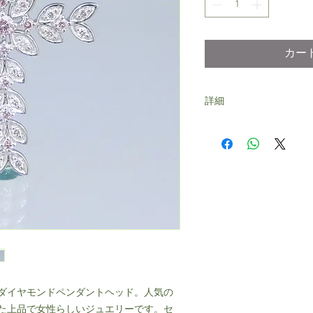
カー
詳細
本体：PT950
素材：ピンクダイヤモンド 1石
SI1
ピンクダイヤモンド 1
ダイヤモンド 24石 計
総重量：約4.0ｇ
サイズ：（約）タテ 27
定カード付
ダイヤモンドペンダントヘッド。人気の
た上品で女性らしいジュエリーです。セ