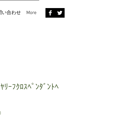
問い合わせ
More
ｲﾔﾘｰﾌｸﾛｽﾍﾟﾝﾀﾞﾝﾄﾍ
セ
0
ー
ル
価