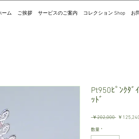
ホーム
ご挨拶
サービスのご案内
コレクション Shop
お
Pt950ﾋﾟﾝｸﾀﾞ
ｯﾄﾞ
通
 ￥202,000 
￥125,24
常
数量
*
価
格