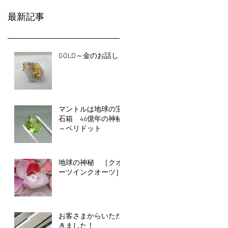
最新記事
GOLD～金のお話し
マントルは地球の宝
石箱 46億年の神秘
～ペリドット
地球の神秘 ［クオ
ーツインクオーツ］
お客さまからいただ
きました！