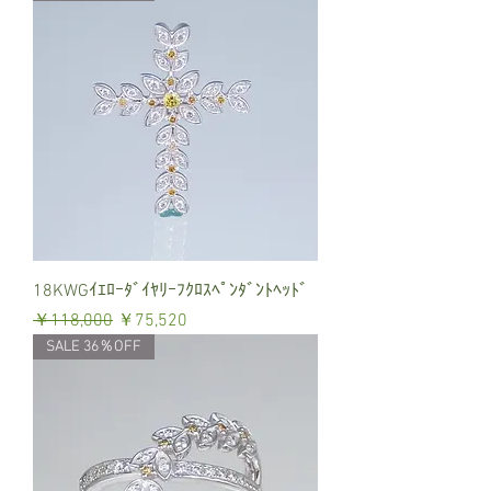
18KWGｲｴﾛｰﾀﾞｲﾔﾘｰﾌｸﾛｽﾍﾟﾝﾀﾞﾝﾄﾍｯﾄﾞ
通常価格
セール価格
￥118,000
￥75,520
SALE 36％OFF