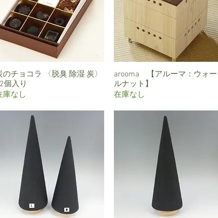
炭のチョコラ 〈脱臭 除湿 炭〉
クイックビュー
arooma 【アルーマ：ウォー
クイックビュー
12個入り
ルナット】
在庫なし
在庫なし