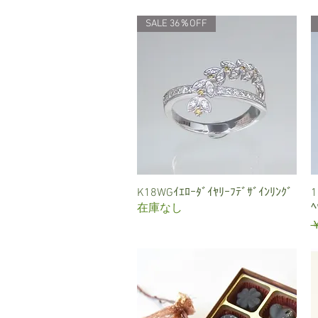
SALE 36％OFF
K18WGｲｴﾛｰﾀﾞｲﾔﾘｰﾌﾃﾞｻﾞｲﾝﾘﾝｸﾞ
クイックビュー
1
ﾍ
在庫なし
￥