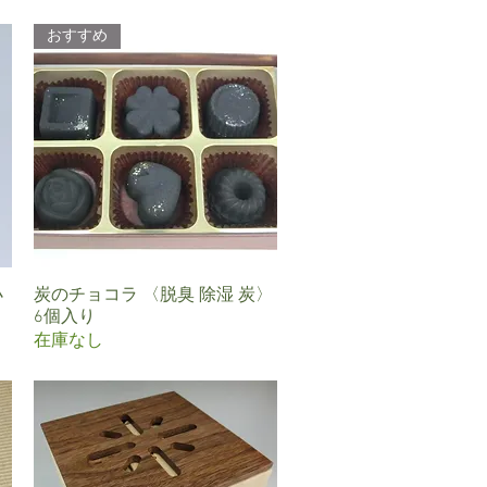
おすすめ
ﾍ
炭のチョコラ 〈脱臭 除湿 炭〉
クイックビュー
6個入り
在庫なし