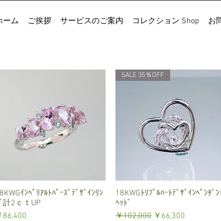
ホーム
ご挨拶
サービスのご案内
コレクション Shop
お
SALE 35％OFF
8KWGｲﾝﾍﾟﾘｱﾙﾄﾊﾟｰｽﾞﾃﾞｻﾞｲﾝﾘﾝ
クイックビュー
18KWGﾄﾘﾌﾟﾙﾊｰﾄﾃﾞｻﾞｲﾝﾍﾟﾝﾀﾞﾝ
クイックビュー
ｸﾞ計2ｃｔUP
ﾍｯﾄﾞ
価格
通常価格
セール価格
86,400
￥102,000
￥66,300