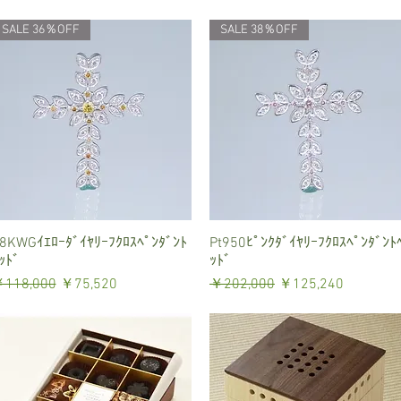
SALE 36％OFF
SALE 38％OFF
8KWGｲｴﾛｰﾀﾞｲﾔﾘｰﾌｸﾛｽﾍﾟﾝﾀﾞﾝﾄ
クイックビュー
Pt950ﾋﾟﾝｸﾀﾞｲﾔﾘｰﾌｸﾛｽﾍﾟﾝﾀﾞﾝﾄ
クイックビュー
ｯﾄﾞ
ｯﾄﾞ
通常価格
セール価格
通常価格
セール価格
118,000
￥75,520
￥202,000
￥125,240