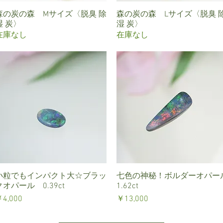
森の炭の森 Mサイズ〈脱臭 除
クイックビュー
森の炭の森 Lサイズ〈脱臭 
クイックビュー
湿 炭〉
湿 炭〉
在庫なし
在庫なし
小粒でもインパクト大☆ブラッ
クイックビュー
七色の神秘！ボルダーオパー
クイックビュー
クオパール 0.39ct
1.62ct
価格
価格
4,000
￥13,000