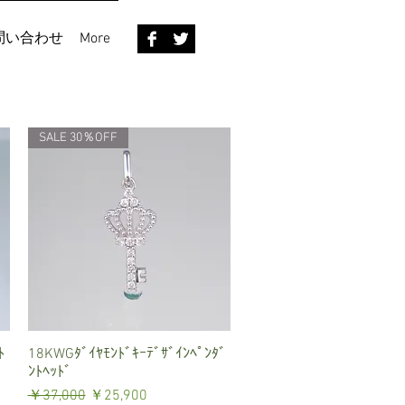
問い合わせ
More
SALE 30％OFF
ﾄ
18KWGﾀﾞｲﾔﾓﾝﾄﾞｷｰﾃﾞｻﾞｲﾝﾍﾟﾝﾀﾞ
クイックビュー
ﾝﾄﾍｯﾄﾞ
通常価格
セール価格
￥37,000
￥25,900