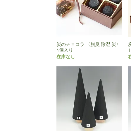
炭のチョコラ 〈脱臭 除湿 炭〉
クイックビュー
4個入り
在庫なし