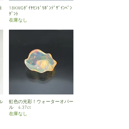
除
18KWGﾀﾞｲﾔﾓﾝﾄﾞﾘﾎﾞﾝﾃﾞｻﾞｲﾝﾍﾟﾝ
クイックビュー
ﾀﾞﾝﾄ
在庫なし
ル
虹色の光彩！ウォーターオパー
クイックビュー
ル 4.37ct
在庫なし