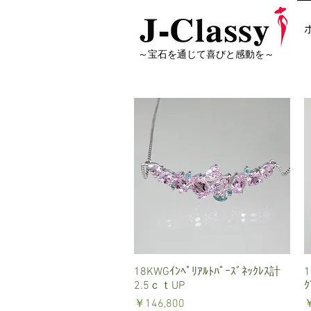
～宝石を通じて喜びと感動を～
18KWGｲﾝﾍﾟﾘｱﾙﾄﾊﾟｰｽﾞﾈｯｸﾚｽ計
クイックビュー
1
2.5ｃｔUP
価格
￥146,800
￥